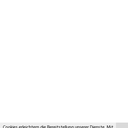
Impressum / AGB
DSGVO
Kontakt
Copyright by Boxenschild Design
Copyright by Boxenschild Design
Cookies erleichtern die Bereitstellung unserer Dienste. Mit