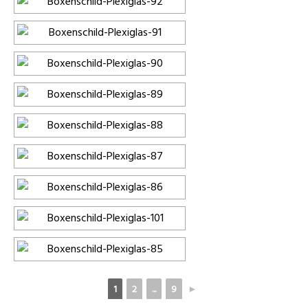
1
2
...
9
►